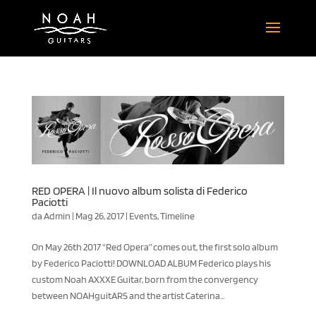
RED OPERA | Il nuovo album solista di Federico
Paciotti
da
Admin
|
Mag 26, 2017
|
Events
,
Timeline
On May 26th 2017 “Red Opera” comes out, the first solo album
by Federico Paciotti! DOWNLOAD ALBUM Federico plays his
custom Noah AXXXE Guitar, born from the convergency
between NOAHguitARS and the artist Caterina...