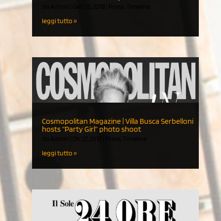
da
Admin
|
Gen 13, 2018
|
Press
,
Timeline
leggi tutto
Cosmopolitan Magazine | Villa Busca Serbelloni
hosts “Party Girl” photo shoot
da
Admin
|
Dic 27, 2017
|
Press
,
Timeline
leggi tutto