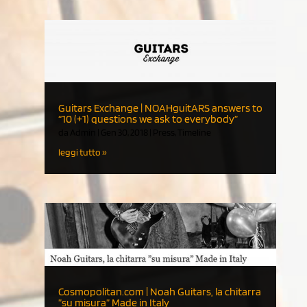
Guitars Exchange | NOAHguitARS answers to
“10 (+1) questions we ask to everybody”
da
Admin
|
Gen 30, 2018
|
Press
,
Timeline
leggi tutto
Cosmopolitan.com | Noah Guitars, la chitarra
”su misura” Made in Italy