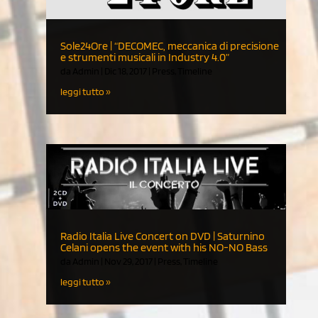
Sole24Ore | “DECOMEC, meccanica di precisione
e strumenti musicali in Industry 4.0”
da
Admin
|
Dic 18, 2017
|
Press
,
Timeline
leggi tutto
Radio Italia Live Concert on DVD | Saturnino
Celani opens the event with his NO-NO Bass
da
Admin
|
Nov 29, 2017
|
Press
,
Timeline
leggi tutto