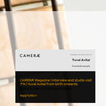
CAMERÆ Magazine | Interview and studio visit
#14 | Yuval Avital from birth onwards
da
Admin
|
Apr 27, 2018
|
Press
,
Timeline
leggi tutto