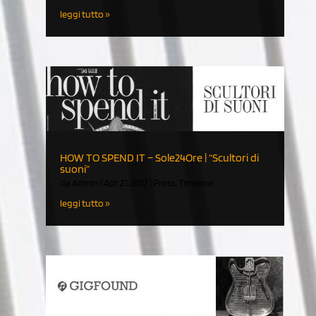
leggi tutto
HOW TO SPEND IT – Sole24Ore | “Scultori di
suoni”
da
Admin
|
Apr 21, 2017
|
Press
,
Timeline
leggi tutto