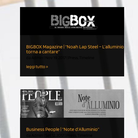
BIGBOX Magazine | “Noah Lap Steel – L’alluminio
torna a cantare”
da
Admin
|
Nov 19, 2017
|
Press
,
Timeline
leggi tutto
Business People | “Note d’Alluminio”
da
Admin
|
Set 12, 2017
|
Press
,
Timeline