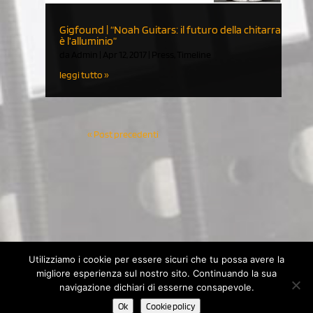
Gigfound | “Noah Guitars: il futuro della chitarra
è l’alluminio”
da
Admin
|
Apr 12, 2017
|
Press
,
Timeline
leggi tutto
« Post precedenti
Utilizziamo i cookie per essere sicuri che tu possa avere la
migliore esperienza sul nostro sito. Continuando la sua
© 2020 Noah Guitars by NOÈ - Nuove Operazioni Editoriali s.a.s.
navigazione dichiari di esserne consapevole.
di Renato Ruatti & C. | P.IVA 11498510152 - C.F. 01401090228 |
Ok
Cookie policy
Cookie Policy
-
Privacy Policy
| Powered by Until Network