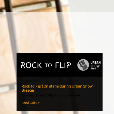
Rock to Flip | On stage during Urban Show |
Brescia
da
Admin
|
Set 1, 2018
|
OnStage
,
Timeline
leggi tutto