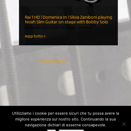
Rai 1 HD | Domenica In | Silvia Zaniboni playing
Noah Slim Guitar on stage with Bobby Solo
da
Admin
|
Dic 3, 2017
|
OnStage
,
Timeline
leggi tutto
« Post precedenti
Utilizziamo i cookie per essere sicuri che tu possa avere la
migliore esperienza sul nostro sito. Continuando la sua
© 2020 Noah Guitars by NOÈ - Nuove Operazioni Editoriali s.a.s.
navigazione dichiari di esserne consapevole.
di Renato Ruatti & C. | P.IVA 11498510152 - C.F. 01401090228 |