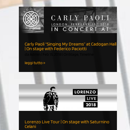
Carly Paoli “Singing My Dreams” at Cadogan Hall
| On stage with Federico Paciotti
da
Admin
|
Feb 15, 2018
|
OnStage
,
Timeline
leggi tutto
Lorenzo Live Tour | On stage with Saturnino
Celani