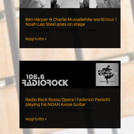
Ben Harper & Charlie Musselwhite world tour |
Noah Lap Steel goes on stage
da
Admin
|
Apr 11, 2018
|
OnStage
,
Timeline
leggi tutto
Radio Rock Rosso Opera | Federico Paciotti
playing his NOAH Axxxe Guitar
da
Admin
|
Apr 3, 2018
|
OnStage
,
Timeline
leggi tutto