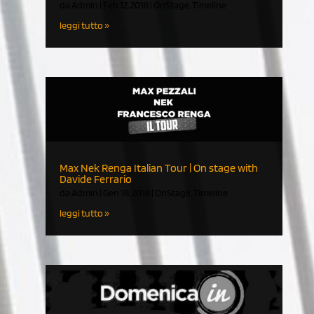
da
Admin
|
Feb 12, 2018
|
OnStage
,
Timeline
leggi tutto
Max Nek Renga Italian Tour | On stage with
Davide Ferrario
da
Admin
|
Gen 18, 2018
|
OnStage
,
Timeline
leggi tutto