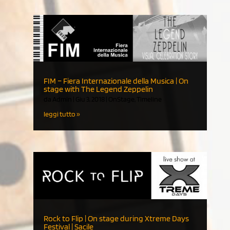
FIM – Fiera Internazionale della Musica | On
stage with The Legend Zeppelin
da
Admin
|
Giu 3, 2018
|
OnStage
,
Timeline
leggi tutto
Rock to Flip | On stage during Xtreme Days
Festival | Sacile