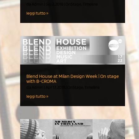
da
Admin
|
Giu 2, 2018
|
OnStage
,
Timeline
leggi tutto
Blend House at Milan Design Week | On stage
with B-CROMA
da
Admin
|
Apr 17, 2018
|
OnStage
,
Timeline
leggi tutto