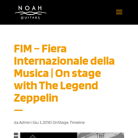
FIM – Fiera
Internazionale della
Musica | On stage
with The Legend
Zeppelin
da
Admin
|
Giu 3, 2018
|
OnStage
,
Timeline