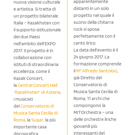
apparentemente
nuova visione culturale
distanti in un solo
e artistica. Si tratta di
progetto nel quale il
un progetto bilaterale
suono della chitarra
Italia – Kazakhstan con
rock si sposa
il supporto istituzionale
perfettamente con il
dei due Paesi
canto lirico.
nell’ambito dell’EXPO
La data dell’evento è il
2017. Il progetto è in
24 giugno 2017. La
collaborazione con
formazione comprende
istituti di straordinaria
il
M° Alfredo Santoloci
,
eccellenza, come il
già Diretto del
Kazak Concert,
Conservatorio di
la
Central Concert Hall
Musica Santa Cecilia di
“Kazakhstan” di Astana
,
Roma, 11 archi che
i musicisti
compongono la
del
Conservatorio di
MITOrchestra – una
Musica Santa Cecilia di
delle orchestre liriche
Roma
, la
Sugar
, la più
giovanili più
importante casa
interessanti del
discografica