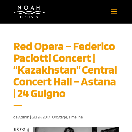
Red Opera – Federico
Paciotti Concert |
“Kazakhstan” Central
Concert Hall – Astana
| 24 Guigno
da
Admin
|
Giu 24, 2017
|
OnStage
,
Timeline