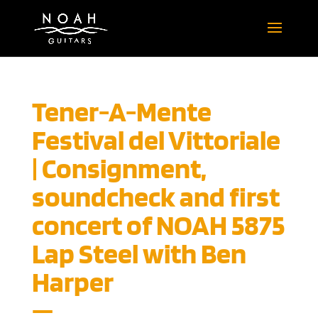
Tener-A-Mente
Festival del Vittoriale
| Consignment,
soundcheck and first
concert of NOAH 5875
Lap Steel with Ben
Harper