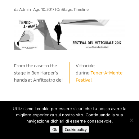
da
Admin
|
Ago 10, 2017
|
OnStage
,
Timeline
From the case to the
Vittoriale,
stage in Ben Harper’s
during
Tener-A-Mente
hands at Anfiteatro del
Festival
.
Utilizziamo i cookie per essere sicuri che tu possa avere la
© 2020 Noah Guitars by NOÈ - Nuove Operazioni Editoriali s.a.s.
migliore esperienza sul nostro sito. Continuando la sua
di Renato Ruatti & C. | P.IVA 11498510152 - C.F. 01401090228 |
navigazione dichiari di esserne consapevole.
Cookie Policy
-
Privacy Policy
| Powered by Until Network
Ok
Cookie policy